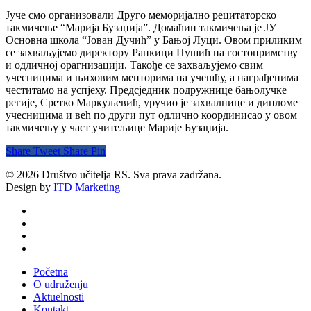
Јуче смо организовали Друго меморијално рецитаторско
такмичење “Марија Бузаџија”. Домаћин такмичења је ЈУ
Основна школа “Јован Дучић” у Бањој Луци. Овом приликим
се захваљујемо директору Ранкици Пушић на гостопримству
и одличној орагнизацији. Такође се захваљујемо свим
учесницима и њиховим менторима на учешћу, а награђенима
честитамо на успјеху. Предсједник подружнице бањолучке
регије, Сретко Маркуљевић, уручио је захвалнице и дипломе
учесницима и већ по други пут одлично координисао у овом
такмичењу у част учитељице Марије Бузаџија.
Share
Tweet
Share
Pin
© 2026 Društvo učitelja RS. Sva prava zadržana.
Design by
ITD Marketing
twitter
facebook
youtube
email
Close
Početna
Menu
O udruženju
Aktuelnosti
Kontakt