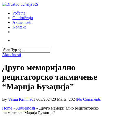
Skip
to
account
Menu
Početna
main
O udruženju
content
Aktuelnosti
Kontakt
facebook
youtube
email
account
Close
Aktuelnosti
Search
Друго меморијално
рецитаторско такмичење
“Марија Бузаџија”
By
Vesna Krminac
17/03/2024
20 Marta, 2024
No Comments
Home
»
Aktuelnosti
»
Друго меморијално рецитаторско
такмичење “Марија Бузаџија”