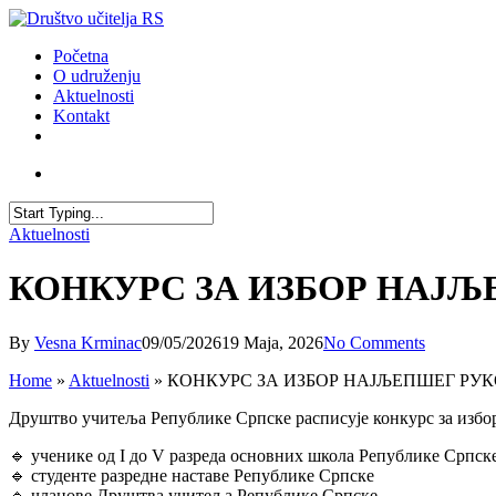
Skip
to
account
Menu
Početna
main
O udruženju
content
Aktuelnosti
Kontakt
facebook
youtube
email
account
Close
Aktuelnosti
Search
КОНКУРС ЗА ИЗБОР НАЈ
By
Vesna Krminac
09/05/2026
19 Maja, 2026
No Comments
Home
»
Aktuelnosti
»
КОНКУРС ЗА ИЗБОР НАЈЉЕПШЕГ РУ
Друштво учитеља Републике Српске расписује конкурс за избор
🔹 ученике од I до V разреда основних школа Републике Српск
🔹 студенте разредне наставе Републике Српске
🔹 чланове Друштва учитеља Републике Српске