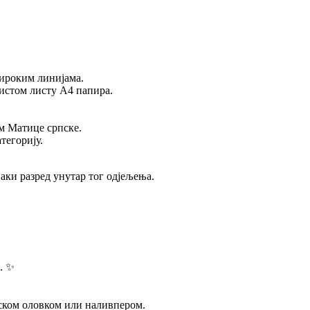
широким линијама.
чистом листу А4 папира.
ом Матице српске.
тегорију.
аки разред унутар тог одјељења.
. ✨
ском оловком или наливпером.