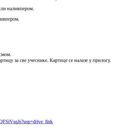
или наливпером.
ливпером.
смом.
тицу за све учеснике. Картице се налазе у прилогу.
zQFSiVsqJs?usp=drive_link