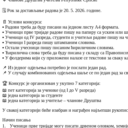
🗓️ Рок за достављање радова је 20. 5. 2026. године.
📄 Услови конкурса:
▪️ Радови треба да буду писани на једном листу А4 формата.
▪️ Ученици прве тријаде радове пишу на папиру са уским или 
▪️ Ученици од IV разреда, студенти и учитељи радове пишу на 
▪️ Ученици I разреда пишу штампаним словима.
▪️ Остали учесници пишу писаним ћириличним словима.
▪️ Ћирилична слова треба да буду писана у складу са Правопис
▪️ У фолдерима који су приложени налазе се текстови за сваку ка
📌 Из једног одјељења потребно је послати један рад.
📌 У случају комбинованих одјељења шаље се по један рад за св
🏆 Конкурс је организован у укупно 7 категорија:
📖 пет категорија за ученике (од I до V разреда)
📖 једна категорија за студенте
📖 једна категорија за учитеље – чланове Друштва
У свакој категорији биће изабран и награђен најљепши рукопис
Начин писања
1. Ученици прве тријаде могу писати дрвеном оловком, хемиј