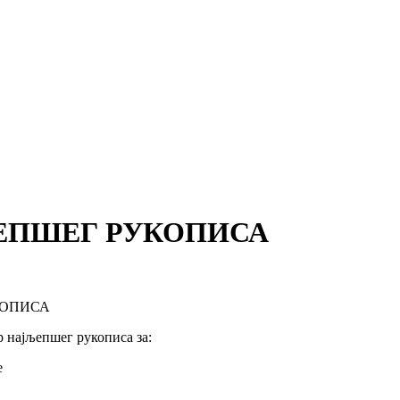
ЉЕПШЕГ РУКОПИСА
КОПИСА
 најљепшег рукописа за:
е