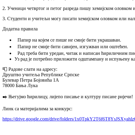
2. Ученици четвртог и петог разреда пишу хемијском оловком 
3. Студенти и учитељи могу писати хемијском оловком или на
Додатна правила
Папир на којем се пише не смије бити украшаван.
Папир не смије бити савијен, изгужван или оштећен.
Рад треба бити уредан, читак и написан ћириличним пи
Уз рад је потребно приложити одштампану и испуњену кар
📮 Радове слати на адресу:
Друштво учитеља Републике Српске
Булевар Петра Бојовића 1А
78000 Бања Лука
✒️ Његујмо ћирилицу, лијепо писање и културу писане ријечи!
Линк са материјалима за конкурс:
https://drive.google.com/drive/folders/1x0TpkY2T6f6T8YsJSXyahl