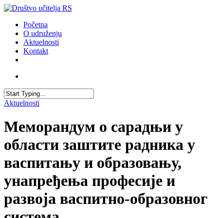
Skip
to
account
Menu
Početna
main
O udruženju
content
Aktuelnosti
Kontakt
facebook
youtube
email
account
Close
Aktuelnosti
Search
Меморандум о сарадњи у
области заштите радника у
васпитању и образовању,
унапређења професије и
развоја васпитно-образовног
система.