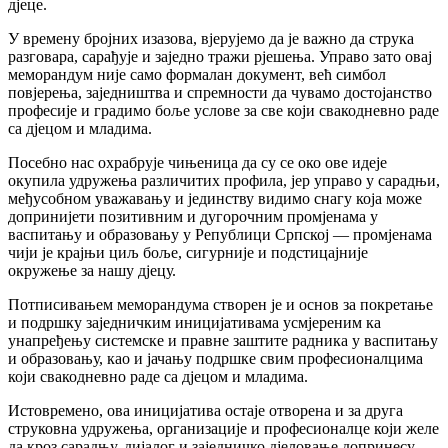
дјеце.
У времену бројних изазова, вјерујемо да је важно да струка
разговара, сарађује и заједно тражи рјешења. Управо зато овај
меморандум није само формалан документ, већ симбол
повјерења, заједништва и спремности да чувамо достојанство
професије и градимо боље услове за све који свакодневно раде
са дјецом и младима.
Посебно нас охрабрује чињеница да су се око ове идеје
окупила удружења различитих профила, јер управо у сарадњи,
међусобном уважавању и јединству видимо снагу која може
допринијети позитивним и дугорочним промјенама у
васпитању и образовању у Републици Српској — промјенама
чији је крајњи циљ боље, сигурније и подстицајније
окружење за нашу дјецу.
Потписивањем меморандума створен је и основ за покретање
и подршку заједничким иницијативама усмјереним ка
унапређењу системске и правне заштите радника у васпитању
и образовању, као и јачању подршке свим професионалцима
који свакодневно раде са дјецом и младима.
Истовремено, ова иницијатива остаје отворена и за друга
струковна удружења, организације и професионалце који желе
да кроз сарадњу, дијалог и заједничко дјеловање допринесу