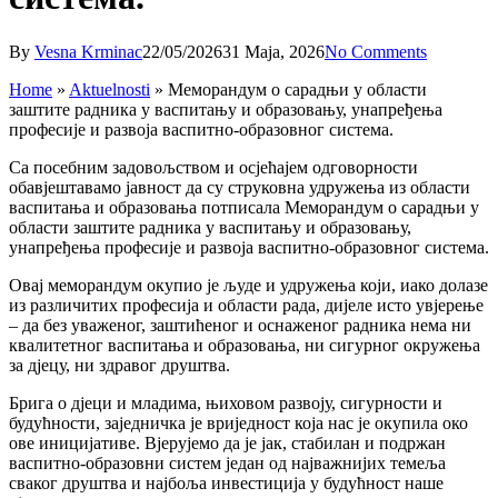
By
Vesna Krminac
22/05/2026
31 Maja, 2026
No Comments
Home
»
Aktuelnosti
»
Меморандум о сарадњи у области
заштите радника у васпитању и образовању, унапређења
професије и развоја васпитно-образовног система.
Са посебним задовољством и осјећајем одговорности
обавјештавамо јавност да су струковна удружења из области
васпитања и образовања потписала Меморандум о сарадњи у
области заштите радника у васпитању и образовању,
унапређења професије и развоја васпитно-образовног система.
Овај меморандум окупио је људе и удружења који, иако долазе
из различитих професија и области рада, дијеле исто увјерење
– да без уваженог, заштићеног и оснаженог радника нема ни
квалитетног васпитања и образовања, ни сигурног окружења
за дјецу, ни здравог друштва.
Брига о дјеци и младима, њиховом развоју, сигурности и
будућности, заједничка је вриједност која нас је окупила око
ове иницијативе. Вјерујемо да је јак, стабилан и подржан
васпитно-образовни систем један од најважнијих темеља
сваког друштва и најбоља инвестиција у будућност наше