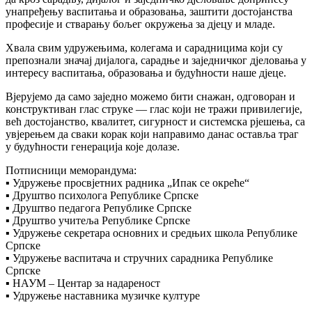
унапређењу васпитања и образовања, заштити достојанства
професије и стварању бољег окружења за дјецу и младе.
Хвала свим удружењима, колегама и сарадницима који су
препознали значај дијалога, сарадње и заједничког дјеловања у
интересу васпитања, образовања и будућности наше дјеце.
Вјерујемо да само заједно можемо бити снажан, одговоран и
конструктиван глас струке — глас који не тражи привилегије,
већ достојанство, квалитет, сигурност и системска рјешења, са
увјерењем да сваки корак који направимо данас оставља траг
у будућности генерација које долазе.
Потписници меморандума:
▪️ Удружење просвјетних радника „Ипак се окреће“
▪️ Друштво психолога Републике Српске
▪️ Друштво педагога Републике Српске
▪️ Друштво учитеља Републике Српске
▪️ Удружење секретара основних и средњих школа Републике
Српске
▪️ Удружење васпитача и стручних сарадника Републике
Српске
▪️ НАУМ – Центар за надареност
▪️ Удружење наставника музичке културе