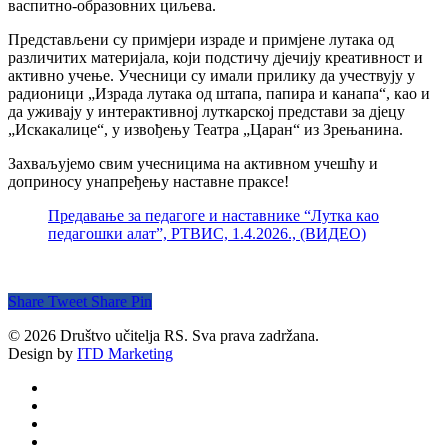
васпитно-образовних циљева.
Представљени су примјери израде и примјене лутака од
различитих материјала, који подстичу дјечију креативност и
активно учење. Учесници су имали прилику да учествују у
радионици „Израда лутака од штапа, папира и канапа“, као и
да уживају у интерактивној луткарској представи за дјецу
„Искакалице“, у извођењу Театра „Царан“ из Зрењанина.
Захваљујемо свим учесницима на активном учешћу и
доприносу унапређењу наставне праксе!
Предавање за педагоге и наставнике “Лутка као
педагошки алат”, РТВИС, 1.4.2026., (ВИДЕО)
Share
Tweet
Share
Pin
© 2026 Društvo učitelja RS. Sva prava zadržana.
Design by
ITD Marketing
twitter
facebook
youtube
email