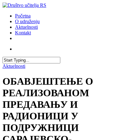
Skip
to
account
Menu
Početna
main
O udruženju
content
Aktuelnosti
Kontakt
facebook
youtube
email
account
Close
Aktuelnosti
Search
ОБАВЈЕШТЕЊЕ О
РЕАЛИЗОВАНОМ
ПРЕДАВАЊУ И
РАДИОНИЦИ У
ПОДРУЖНИЦИ
САРАЈЕВСКО-