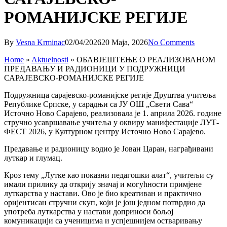
РОМАНИЈСКЕ РЕГИЈЕ
By
Vesna Krminac
02/04/2026
20 Maja, 2026
No Comments
Home
»
Aktuelnosti
»
ОБАВЈЕШТЕЊЕ О РЕАЛИЗОВАНОМ
ПРЕДАВАЊУ И РАДИОНИЦИ У ПОДРУЖНИЦИ
САРАЈЕВСКО-РОМАНИЈСКЕ РЕГИЈЕ
Подружница сарајевско-романијске регије Друштва учитеља
Републике Српске, у сарадњи са ЈУ ОШ „Свети Сава“
Источно Ново Сарајево, реализовала је 1. априла 2026. године
стручно усавршавање учитеља у оквиру манифестације ЛУТ-
ФЕСТ 2026, у Културном центру Источно Ново Сарајево.
Предавање и радионицу водио је Јован Царан, награђивани
луткар и глумац.
Кроз тему „Лутке као показни педагошки алат“, учитељи су
имали прилику да открију значај и могућности примјене
луткарства у настави. Ово је био креативан и практично
оријентисан стручни скуп, који је још једном потврдио да
употреба луткарства у настави доприноси бољој
комуникацији са ученицима и успјешнијем остваривању