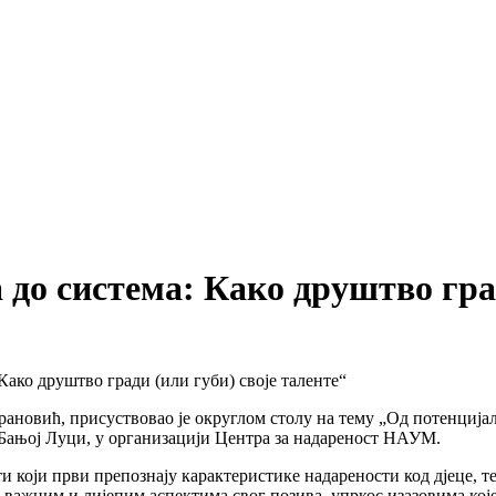
 до система: Како друштво град
Како друштво гради (или губи) своје таленте“
овић, присуствовао је округлом столу на тему „Од потенцијала 
у Бањој Луци, у организацији Центра за надареност НАУМ.
и који први препознају карактеристике надарености код дјеце, т
м важним и лијепим аспектима свог позива, упркос изазовима ко