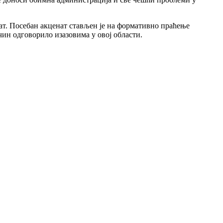
тат. Посебан акценат стављен је на формативно праћење
чин одговорило изазовима у овој области.