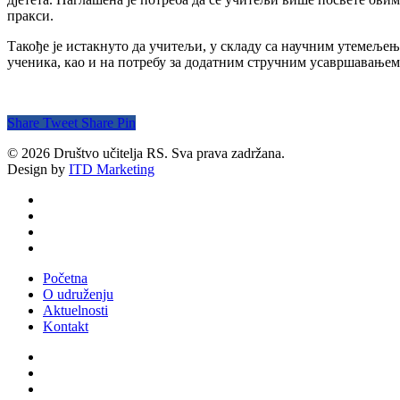
пракси.
Такође је истакнуто да учитељи, у складу са научним утемељењ
ученика, као и на потребу за додатним стручним усавршавањем и
Share
Tweet
Share
Pin
© 2026 Društvo učitelja RS. Sva prava zadržana.
Design by
ITD Marketing
twitter
facebook
youtube
email
Close
Početna
Menu
O udruženju
Aktuelnosti
Kontakt
facebook
youtube
email