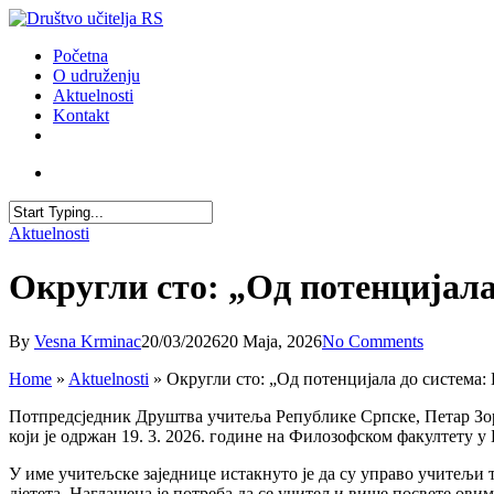
Skip
to
account
Menu
Početna
main
O udruženju
content
Aktuelnosti
Kontakt
facebook
youtube
email
account
Close
Aktuelnosti
Search
Округли сто: „Од потенцијала
By
Vesna Krminac
20/03/2026
20 Maja, 2026
No Comments
Home
»
Aktuelnosti
»
Округли сто: „Од потенцијала до система: 
Потпредсједник Друштва учитеља Републике Српске, Петар Зоран
који је одржан 19. 3. 2026. године на Филозофском факултету 
У име учитељске заједнице истакнуто је да су управо учитељи т
дјетета. Наглашена је потреба да се учитељи више посвете ови