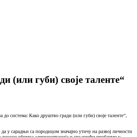
и (или губи) своје таленте“
до система: Како друштво гради (или губи) своје таленте“,
е да у сарадњи са породицом значајно утичу на развој личности
је доноси обимна администрација и све чешћи проблеми у