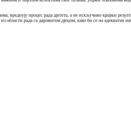
има, вреднују процес рада дјетета, а не искључиво крајњи резул
з области рада са даровитом дјецом, како би се на адекватан на