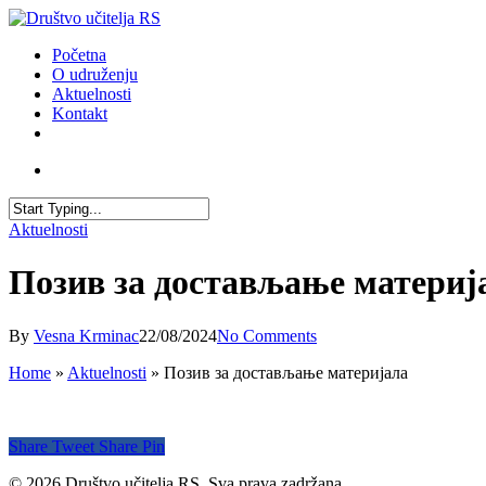
Skip
to
account
Menu
Početna
main
O udruženju
content
Aktuelnosti
Kontakt
facebook
youtube
email
account
Close
Aktuelnosti
Search
Позив за достављање материј
By
Vesna Krminac
22/08/2024
No Comments
Home
»
Aktuelnosti
»
Позив за достављање материјала
Share
Tweet
Share
Pin
© 2026 Društvo učitelja RS. Sva prava zadržana.