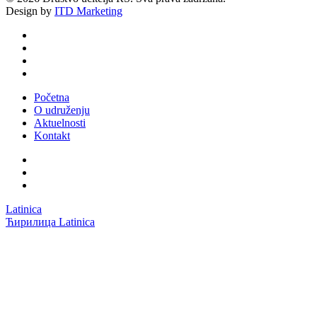
Design by
ITD Marketing
twitter
facebook
youtube
email
Close
Početna
Menu
O udruženju
Aktuelnosti
Kontakt
facebook
youtube
email
Latinica
Ћирилица
Latinica