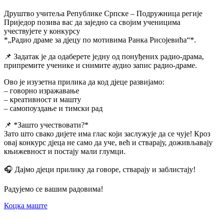
Друштво учитеља Републике Српске – Подружница регије
Приједор позива вас да заједно са својим ученицима
учествујете у конкурсу
*„Радио драме за дјецу по мотивима Ранка Рисојевића“*.
📌 Задатак је да одаберете једну од понуђених радио-драма,
припремите ученике и снимите аудио запис радио-драме.
Ово је изузетна прилика да код дјеце развијамо:
– говорно изражавање
– креативност и машту
– самопоуздање и тимски рад
📌 *Зашто учествовати?*
Зато што свако дијете има глас који заслужује да се чује! Кроз
овај конкурс дјеца не само да уче, већ и стварају, доживљавају
књижевност и постају мали глумци.
🎧 Дајмо дјеци прилику да говоре, стварају и заблистају!
Радујемо се вашим радовима!
Коцка маште