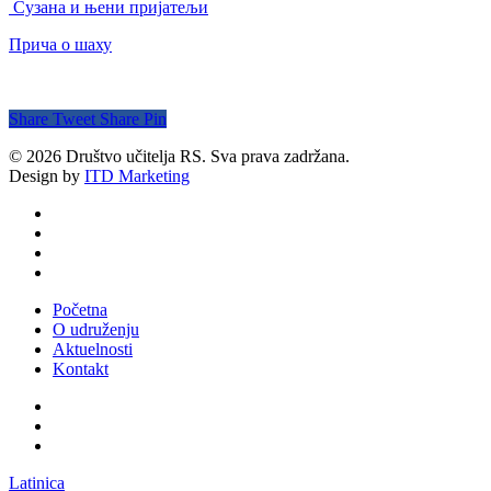
Сузана и њени пријатељи
Прича о шаху
Share
Tweet
Share
Pin
© 2026 Društvo učitelja RS. Sva prava zadržana.
Design by
ITD Marketing
twitter
facebook
youtube
email
Close
Početna
Menu
O udruženju
Aktuelnosti
Kontakt
facebook
youtube
email
Latinica