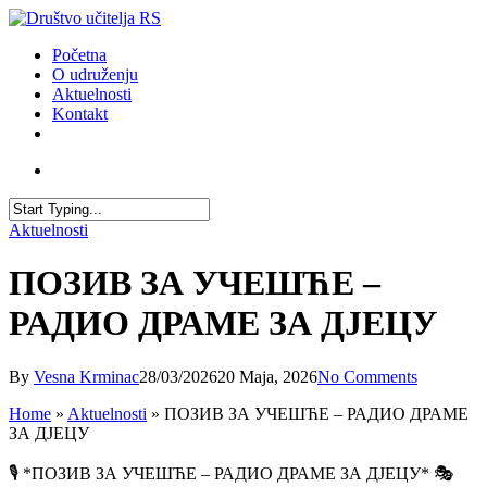
Skip
to
account
Menu
Početna
main
O udruženju
content
Aktuelnosti
Kontakt
facebook
youtube
email
account
Close
Aktuelnosti
Search
ПОЗИВ ЗА УЧЕШЋЕ –
РАДИО ДРАМЕ ЗА ДЈЕЦУ
By
Vesna Krminac
28/03/2026
20 Maja, 2026
No Comments
Home
»
Aktuelnosti
»
ПОЗИВ ЗА УЧЕШЋЕ – РАДИО ДРАМЕ
ЗА ДЈЕЦУ
🎙️ *ПОЗИВ ЗА УЧЕШЋЕ – РАДИО ДРАМЕ ЗА ДЈЕЦУ* 🎭