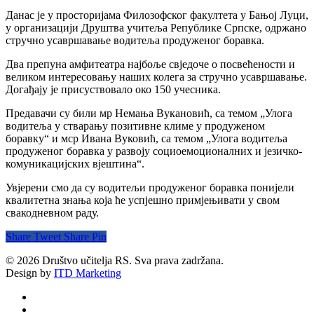
Данас је у просторијама Филозофског факултета у Бањој Луци,
у организацији Друштва учитеља Републике Српске, одржано
стручно усавршавање водитеља продуженог боравка.
Два препуна амфитеатра најбоље свједоче о посвећености и
великом интересовању наших колега за стручно усавршавање.
Догађају је присуствовало око 150 учесника.
Предавачи су били мр Немања Вукановић, са темом „Улога
водитеља у стварању позитивне климе у продуженом
боравку“ и мср Ивана Вуковић, са темом „Улога водитеља
продуженог боравка у развоју социоемоционалних и језичко-
комуникацијских вјештина“.
Увјерени смо да су водитељи продуженог боравка понијели
квалитетна знања која ће успјешно примјењивати у свом
свакодневном раду.
Share
Tweet
Share
Pin
© 2026 Društvo učitelja RS. Sva prava zadržana.
Design by
ITD Marketing
twitter
facebook