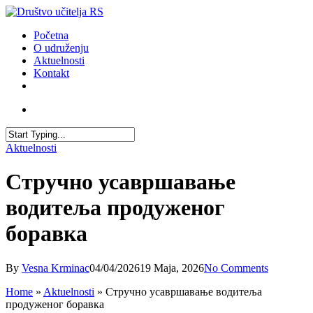
Skip
to
account
Menu
Početna
main
O udruženju
content
Aktuelnosti
Kontakt
facebook
youtube
email
account
Close
Aktuelnosti
Search
Стручно усавршавање
водитеља продуженог
боравка
By
Vesna Krminac
04/04/2026
19 Maja, 2026
No Comments
Home
»
Aktuelnosti
»
Стручно усавршавање водитеља
продуженог боравка