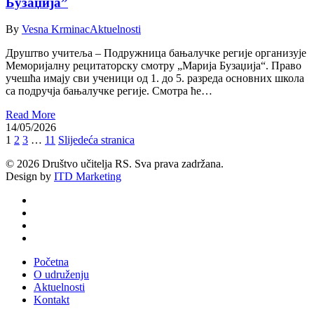
Бузаџија”
By
Vesna Krminac
Aktuelnosti
Друштво учитеља – Подружница бањалучке регије организује
Меморијалну рецитаторску смотру „Марија Бузаџија“. Право
учешћа имају сви ученици од 1. до 5. разреда основних школа
са подручја бањалучке регије. Смотра ће…
Read More
14/05/2026
1
2
3
…
11
Slijedeća stranica
© 2026 Društvo učitelja RS. Sva prava zadržana.
Design by
ITD Marketing
twitter
facebook
youtube
email
Close
Početna
Menu
O udruženju
Aktuelnosti
Kontakt