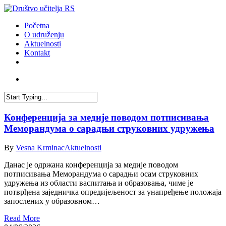
Skip
to
account
Menu
Početna
main
O udruženju
content
Aktuelnosti
Kontakt
facebook
youtube
email
account
Close
Search
Конференција за медије поводом потписивања
Меморандума о сарадњи струковних удружења
By
Vesna Krminac
Aktuelnosti
Данас је одржана конференција за медије поводом
потписивања Меморандума о сарадњи осам струковних
удружења из области васпитања и образовања, чиме је
потврђена заједничка опредијељеност за унапређење положаја
запослених у образовном…
Read More