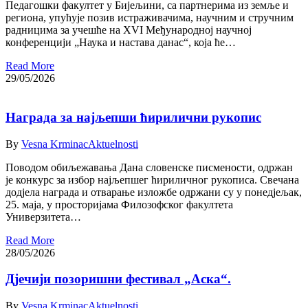
Педагошки факултет у Бијељини, са партнерима из земље и
региона, упућује позив истраживачима, научним и стручним
радницима за учешће на XVI Међународној научној
конференцији „Наука и настава данас“, која ће…
Read More
29/05/2026
Награда за најљепши ћирилични рукопис
By
Vesna Krminac
Aktuelnosti
Поводом обиљежавања Дана словенске писмености, одржан
је конкурс за избор најљепшег ћириличног рукописа. Свечана
додјела награда и отварање изложбе одржани су у понедјељак,
25. маја, у просторијама Филозофског факултета
Универзитета…
Read More
28/05/2026
Дјечији позоришни фестивал „Аска“.
By
Vesna Krminac
Aktuelnosti