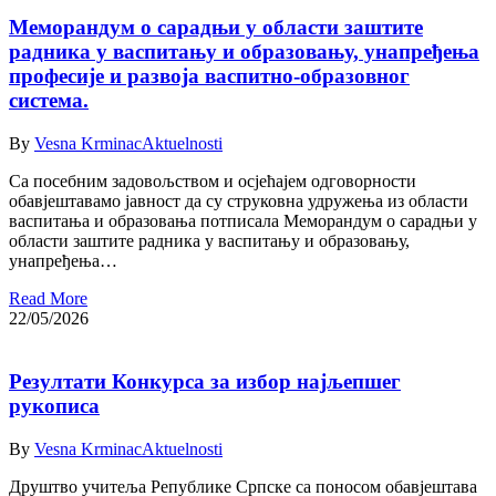
Меморандум о сарадњи у области заштите
радника у васпитању и образовању, унапређења
професије и развоја васпитно-образовног
система.
By
Vesna Krminac
Aktuelnosti
Са посебним задовољством и осјећајем одговорности
обавјештавамо јавност да су струковна удружења из области
васпитања и образовања потписала Меморандум о сарадњи у
области заштите радника у васпитању и образовању,
унапређења…
Read More
22/05/2026
Резултати Конкурса за избор најљепшег
рукописа
By
Vesna Krminac
Aktuelnosti
Друштво учитеља Републике Српске са поносом обавјештава