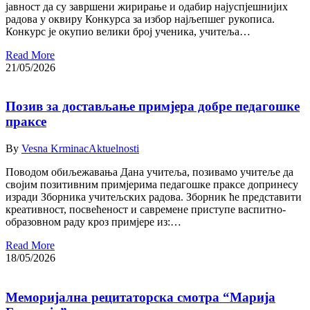
јавност да су завршени жирирање и одабир најуспјешнијих
радова у оквиру Конкурса за избор најљепшег рукописа.
Конкурс је окупио велики број ученика, учитеља…
Read More
21/05/2026
Позив за достављање примјера добре педагошке
праксе
By
Vesna Krminac
Aktuelnosti
Поводом обиљежавања Дана учитеља, позивамо учитеље да
својим позитивним примјерима педагошке праксе допринесу
изради Зборника учитељских радова. Зборник ће представити
креативност, посвећеност и савремене приступе васпитно-
образовном раду кроз примјере из:…
Read More
18/05/2026
Меморијална рецитаторска смотра “Марија