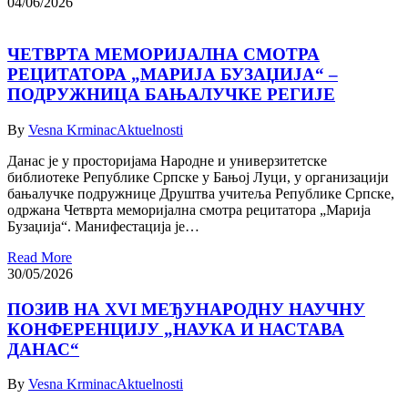
04/06/2026
ЧЕТВРТА МЕМОРИЈАЛНА СМОТРА
РЕЦИТАТОРА „МАРИЈА БУЗАЏИЈА“ –
ПОДРУЖНИЦА БАЊАЛУЧКЕ РЕГИЈЕ
By
Vesna Krminac
Aktuelnosti
Данас је у просторијама Народне и универзитетске
библиотеке Републике Српске у Бањој Луци, у организацији
бањалучке подружнице Друштва учитеља Републике Српске,
одржана Четврта меморијална смотра рецитатора „Марија
Бузаџија“. Манифестација је…
Read More
30/05/2026
ПОЗИВ НА XVI МЕЂУНАРОДНУ НАУЧНУ
КОНФЕРЕНЦИЈУ „НАУКА И НАСТАВА
ДАНАС“
By
Vesna Krminac
Aktuelnosti