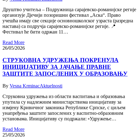
Друштво учитеља – Подружница сарајевско-романијске регије
организује Дјечији позоришни фестивал „Аска“. Право
учешћа имају све секције основношколског узраста (разредна
настава) са подручја сарајевско-романијске регије. 📍
Фестивал ће бити одржан 11…
Read More
26/05/2026
СТРУКОВНА УДРУЖЕЊА ПОКРЕНУЛА
ИНИЦИЈАТИВУ ЗА ЈАЧАЊЕ ПРАВНЕ
ЗАШТИТЕ ЗАПОСЛЕНИХ У ОБРАЗОВАЊУ
By
Vesna Krminac
Aktuelnosti
Струковна удружења из области васпитања и образовања
упутила су надлежним министарствима иницијативу за
измјену Кривичног законика Републике Српске, с циљем
унапређења заштите запослених у васпитно-образовним
установама. Иницијативу су подржали: ▫️Удружење…
Read More
25/05/2026