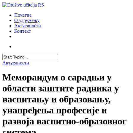
Skip
to
account
Menu
Почетна
main
О удружењу
content
Актуелности
Контакт
facebook
youtube
email
account
Close
Актуелности
Search
Меморандум о сарадњи у
области заштите радника у
васпитању и образовању,
унапређења професије и
развоја васпитно-образовног
система.