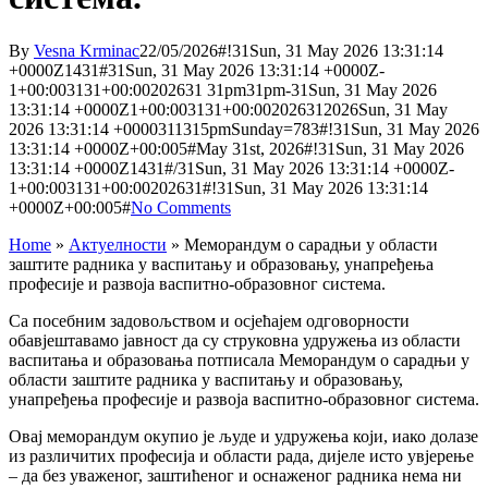
By
Vesna Krminac
22/05/2026
#!31Sun, 31 May 2026 13:31:14
+0000Z1431#31Sun, 31 May 2026 13:31:14 +0000Z-
1+00:003131+00:00202631 31pm31pm-31Sun, 31 May 2026
13:31:14 +0000Z1+00:003131+00:002026312026Sun, 31 May
2026 13:31:14 +0000311315pmSunday=783#!31Sun, 31 May 2026
13:31:14 +0000Z+00:005#May 31st, 2026#!31Sun, 31 May 2026
13:31:14 +0000Z1431#/31Sun, 31 May 2026 13:31:14 +0000Z-
1+00:003131+00:00202631#!31Sun, 31 May 2026 13:31:14
+0000Z+00:005#
No Comments
Home
»
Актуелности
»
Меморандум о сарадњи у области
заштите радника у васпитању и образовању, унапређења
професије и развоја васпитно-образовног система.
Са посебним задовољством и осјећајем одговорности
обавјештавамо јавност да су струковна удружења из области
васпитања и образовања потписала Меморандум о сарадњи у
области заштите радника у васпитању и образовању,
унапређења професије и развоја васпитно-образовног система.
Овај меморандум окупио је људе и удружења који, иако долазе
из различитих професија и области рада, дијеле исто увјерење
– да без уваженог, заштићеног и оснаженог радника нема ни