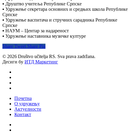
▪️ Друштво учитеља Републике Српске
▪️ Удружење секретара основних и средњих школа Републике
Српске
▪️ Удружење васпитача и стручних сарадника Републике
Српске
▪️ НАУМ – Центар за надареност
▪️ Удружење наставника музичке културе
Share
Tweet
Share
Pin
© 2026 Društvo učitelja RS. Sva prava zadržana.
Десигн бy
ИТД Маркетинг
twitter
facebook
youtube
email
Close
Почетна
Menu
О удружењу
Актуелности
Контакт
facebook
youtube