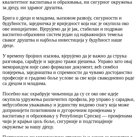
квалитетног васпитања и образовања, ни сигурног окружења
за дјецу, ни здравог друштва.
Брига о дјеци и младима, њиховом развоју, сигурности и
будућности, заједничка је вриједност која нас је окупила око
ове иницијативе. Вјерујемо да је јак, стабилан и подржан
васпитно-образовни систем један од најважнијих темеља
сваког друштва и најбоља инвестиција у будућност наше
дјеце.
У времену бројних изазова, вјерујемо да је важно да струка
разговара, сарађује и заједно тражи рјешења. Управо зато овај
меморандум није само формалан документ, већ симбол
повјерења, заједништва и спремности да чувамо достојанство
професије и градимо боље услове за све који свакодневно раде
са дјецом и младима.
Посебно нас охрабрује чињеница да су се око ове идеје
окупила удружења различитих профила, јер управо у сарадњи,
међусобном уважавању и јединству видимо снагу која може
допринијети позитивним и дугорочним промјенама у
васпитању и образовању у Републици Српској — промјенама
чији је крајњи циљ боље, сигурније и подстицајније
окружење за нашу дјецу.