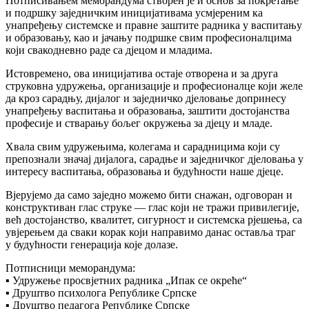
Потписивањем меморандума створен је и основ за покретање
и подршку заједничким иницијативама усмјереним ка
унапређењу системске и правне заштите радника у васпитању
и образовању, као и јачању подршке свим професионалцима
који свакодневно раде са дјецом и младима.
Истовремено, ова иницијатива остаје отворена и за друга
струковна удружења, организације и професионалце који желе
да кроз сарадњу, дијалог и заједничко дјеловање допринесу
унапређењу васпитања и образовања, заштити достојанства
професије и стварању бољег окружења за дјецу и младе.
Хвала свим удружењима, колегама и сарадницима који су
препознали значај дијалога, сарадње и заједничког дјеловања у
интересу васпитања, образовања и будућности наше дјеце.
Вјерујемо да само заједно можемо бити снажан, одговоран и
конструктиван глас струке — глас који не тражи привилегије,
већ достојанство, квалитет, сигурност и системска рјешења, са
увјерењем да сваки корак који направимо данас оставља траг
у будућности генерација које долазе.
Потписници меморандума:
▪️ Удружење просвјетних радника „Ипак се окреће“
▪️ Друштво психолога Републике Српске
▪️ Друштво педагога Републике Српске