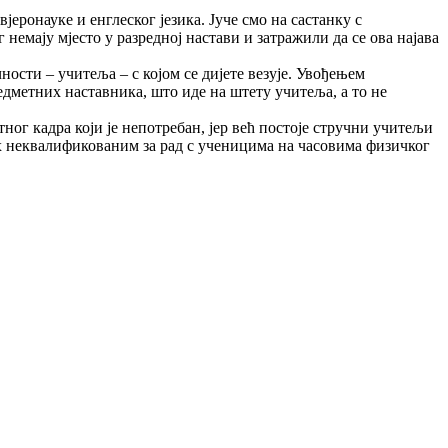
јеронауке и енглеског језика. Јуче смо на састанку с
емају мјесто у разредној настави и затражили да се ова најава
ности – учитеља – с којом се дијете везује. Увођењем
едметних наставника, што иде на штету учитеља, а то не
ог кадра који је непотребан, јер већ постоје стручни учитељи
их неквалификованим за рад с ученицима на часовима физичког