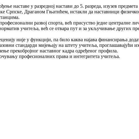
ење наставе у разредној настави до 5. разреда, изузев предмета в
е Српске, Драганом Гњатићем, истакли да наставници физичког н
станцима.
 професионални развој спорта, већ присуство једне централне лич
 норматив учитеља, већ се отвара пут и за укључивање других пр
нију није у функцији, па било каква најава финансирања додатн
бразовни стандарди мијењају на штету учитеља, проглашавајући 
слење прекобројног наставног кадра одређеног профила.
 очувању професионалних права и интегритета учитеља.