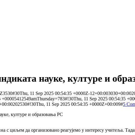
ндиката науке, културе и обр
0Z3530#30Thu, 11 Sep 2025 00:54:35 +0000Z-12+00:003030+00:002
 +00005412549amThursday=783#!30Thu, 11 Sep 2025 00:54:35 +0000
+00:00202530#!30Thu, 11 Sep 2025 00:54:35 +0000Z+00:009#
5 Com
ауке, културе и образовања РС
а с циљем да организовано реагујемо у интересу учитеља. Тада 