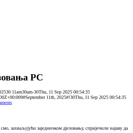
азовања РС
02530 11am30am-30Thu, 11 Sep 2025 00:54:35
Z+00:009#September 11th, 2025#!30Thu, 11 Sep 2025 00:54:35
ments
смо, захваљујући заједничком дјеловању, спријечили најаву да