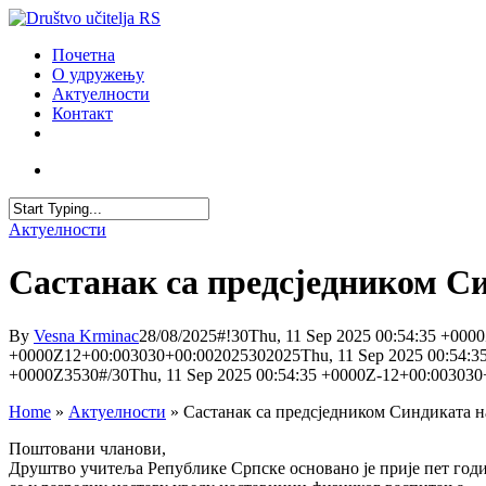
Skip
to
account
Menu
Почетна
main
О удружењу
content
Актуелности
Контакт
facebook
youtube
email
account
Close
Актуелности
Search
Састанак са предсједником Си
By
Vesna Krminac
28/08/2025
#!30Thu, 11 Sep 2025 00:54:35 +000
+0000Z12+00:003030+00:002025302025Thu, 11 Sep 2025 00:54:35
+0000Z3530#/30Thu, 11 Sep 2025 00:54:35 +0000Z-12+00:003030
Home
»
Актуелности
»
Састанак са предсједником Синдиката н
Поштовани чланови,
Друштво учитеља Републике Српске основано је прије пет годин