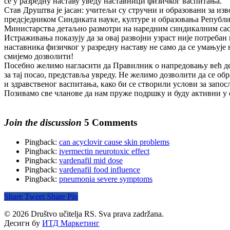
се у разредну наставу уведу наставници физичког васпитања.
Став Друштва је јасан: учитељи су стручни и образовани за извођ
предсједником Синдиката науке, културе и образовања Републик
Министарства детаљно размотри на наредним синдикалним са
Истраживања показују да за овај развојни узраст није потребан
наставника физичког у разредну наставу не само да се умањује
смијемо дозволити!
Посебно желимо нагласити да Правилник о напредовању већ деце
за тај посао, представља увреду. Не желимо дозволити да се о
и здравственог васпитања, како би се створили услови за запо
Позивамо све чланове да нам пруже подршку и буду активни у
Join the discussion
5 Comments
Pingback:
can acyclovir cause skin problems
Pingback:
ivermectin neurotoxic effect
Pingback:
vardenafil mid dose
Pingback:
vardenafil food influence
Pingback:
pneumonia severe symptoms
Share
Tweet
Share
Pin
© 2026 Društvo učitelja RS. Sva prava zadržana.
Десигн бy
ИТД Маркетинг