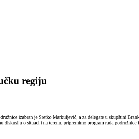
učku regiju
ružnice izabran je Sretko Markuljević, a za delegate u skupštini Brank
nu diskusiju o situaciji na terenu, pripremimo program rada podružnice 