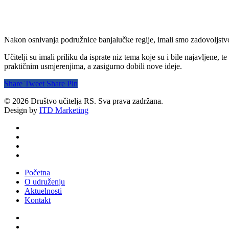
Nakon osnivanja podružnice banjalučke regije, imali smo zadovoljstv
Učitelji su imali priliku da isprate niz tema koje su i bile najavljene,
praktičnim usmjerenjima, a zasigurno dobili nove ideje.
Share
Tweet
Share
Pin
© 2026 Društvo učitelja RS. Sva prava zadržana.
Design by
ITD Marketing
twitter
facebook
youtube
email
Close
Početna
Menu
O udruženju
Aktuelnosti
Kontakt
facebook
youtube