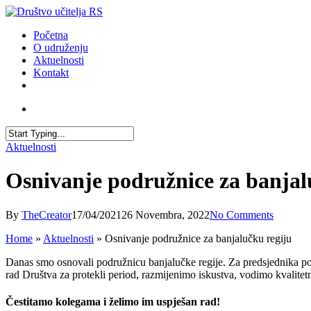
Skip
to
account
Menu
Početna
main
O udruženju
content
Aktuelnosti
Kontakt
facebook
youtube
email
account
Close
Aktuelnosti
Search
Osnivanje podružnice za banjal
By
TheCreator
17/04/2021
26 Novembra, 2022
No Comments
Home
»
Aktuelnosti
»
Osnivanje podružnice za banjalučku regiju
Danas smo osnovali podružnicu banjalučke regije. Za predsjednika pod
rad Društva za protekli period, razmijenimo iskustva, vodimo kvalitet
Čestitamo kolegama i želimo im uspješan rad!