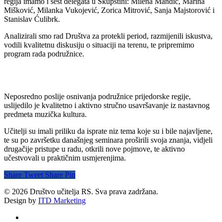
regija imamo i šest delegata u Skupštini: Milena Mandić, Marina
Mišković, Milanka Vukojević, Zorica Mitrović, Sanja Majstorović i
Stanislav Ćulibrk.
Analizirali smo rad Društva za protekli period, razmijenili iskustva,
vodili kvalitetnu diskusiju o situaciji na terenu, te pripremimo
program rada podružnice.
Neposredno poslije osnivanja podružnice prijedorske regije,
uslijedilo je kvalitetno i aktivno stručno usavršavanje iz nastavnog
predmeta muzička kultura.
Učitelji su imali priliku da isprate niz tema koje su i bile najavljene,
te su po završetku današnjeg seminara proširili svoja znanja, vidjeli
drugačije pristupe u radu, otkrili nove pojmove, te aktivno
učestvovali u praktičnim usmjerenjima.
Share
Tweet
Share
Pin
© 2026 Društvo učitelja RS. Sva prava zadržana.
Design by
ITD Marketing
twitter