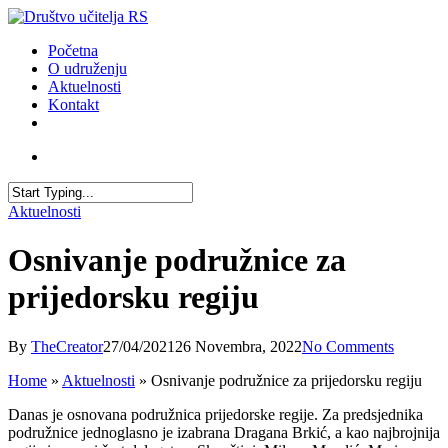
Skip
to
account
Menu
Početna
main
O udruženju
content
Aktuelnosti
Kontakt
facebook
youtube
email
account
Close
Aktuelnosti
Search
Osnivanje podružnice za
prijedorsku regiju
By
TheCreator
27/04/2021
26 Novembra, 2022
No Comments
Home
»
Aktuelnosti
»
Osnivanje podružnice za prijedorsku regiju
Danas je osnovana podružnica prijedorske regije. Za predsjednika
podružnice jednoglasno je izabrana Dragana Brkić, a kao najbrojnija