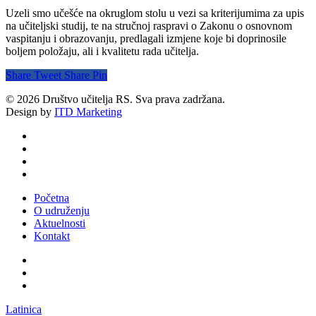
Uzeli smo učešće na okruglom stolu u vezi sa kriterijumima za upis
na učiteljski studij, te na stručnoj raspravi o Zakonu o osnovnom
vaspitanju i obrazovanju, predlagali izmjene koje bi doprinosile
boljem položaju, ali i kvalitetu rada učitelja.
Share
Tweet
Share
Pin
© 2026 Društvo učitelja RS. Sva prava zadržana.
Design by
ITD Marketing
twitter
facebook
youtube
email
Close
Početna
Menu
O udruženju
Aktuelnosti
Kontakt
facebook
youtube
email
Latinica