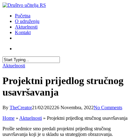
Skip
to
account
Menu
Početna
main
O udruženju
content
Aktuelnosti
Kontakt
facebook
youtube
email
account
Close
Aktuelnosti
Search
Projektni prijedlog stručnog
usavršavanja
By
TheCreator
21/02/2022
26 Novembra, 2022
No Comments
Home
»
Aktuelnosti
»
Projektni prijedlog stručnog usavršavanja
Prošle sedmice smo predali projektni prijedlog stručnog
usavršavanja koji je u skladu sa strategijom obrazovanja.