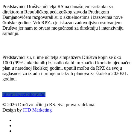
Predstavnici Društva učitelja RS na današnjem sastanku sa
direktorom Republičkog pedagoškog zavoda Predragom
Damjanovićem razgovarali su o aktuelnostima i izazovima nove
školske godine. Vrh RPZ-a je iskazao zadovoljstvo osnivanjem
Društva jer nam to otvara mogućnosti za direktniju i intenzivniju
saradnju.
Predstavnici su, u ime učitelja simpatizera Društva kojih se oko
1000 (99% anketiranih) izjasnilo da bi im značio i koristio ujednačen
plan u narednoj školskoj godini, uputili molbu da RPZ da svoju
saglasnost za izradu i primjenu takvih planova za školsku 2020/21.
godinu.
Share
Tweet
Share
Pin
© 2026 Društvo učitelja RS. Sva prava zadržana.
Design by
ITD Marketing
twitter
facebook
youtube