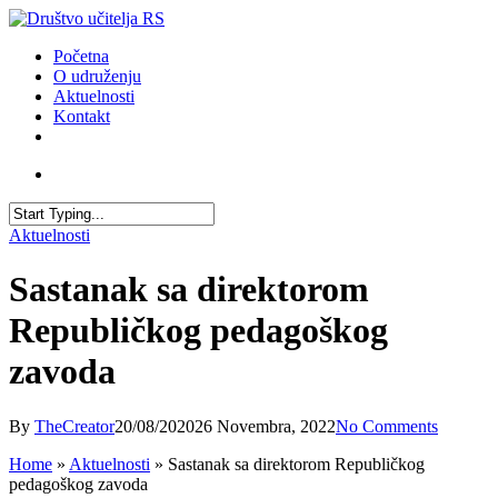
Skip
to
account
Menu
Početna
main
O udruženju
content
Aktuelnosti
Kontakt
facebook
youtube
email
account
Close
Aktuelnosti
Search
Sastanak sa direktorom
Republičkog pedagoškog
zavoda
By
TheCreator
20/08/2020
26 Novembra, 2022
No Comments
Home
»
Aktuelnosti
»
Sastanak sa direktorom Republičkog
pedagoškog zavoda